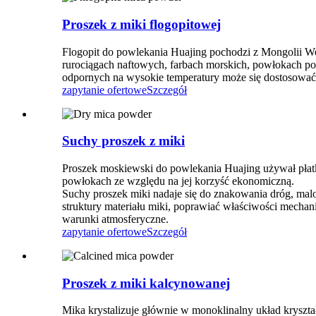
Proszek z miki flogopitowej
Flogopit do powlekania Huajing pochodzi z Mongolii We
rurociągach naftowych, farbach morskich, powłokach p
odpornych na wysokie temperatury może się dostosować 
zapytanie ofertowe
Szczegół
Suchy proszek z miki
Proszek moskiewski do powlekania Huajing używał płat
powłokach ze względu na jej korzyść ekonomiczną.
Suchy proszek miki nadaje się do znakowania dróg, ma
struktury materiału miki, poprawiać właściwości mech
warunki atmosferyczne.
zapytanie ofertowe
Szczegół
Proszek z miki kalcynowanej
Mika krystalizuje głównie w monoklinalny układ kryszt