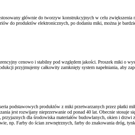
 stosowany głównie do tworzyw konstrukcyjnych w celu zwiększenia mo
oriów do produktów elektronicznych, po dodaniu miki, można je bardz
urencyjny cenowo i stabilny pod względem jakości. Proszek miki o wy
rodukcji przyjmujemy całkowity zamknięty system napełniania, aby za
seria podstawowych produktów z miki przetwarzanych przez płatki mi
ania jest rozwijany nieprzerwanie od ponad 40 lat. Obecnie stosuje s
, przyjaznych dla środowiska materiałów budowlanych, okien i drzwi ze
ie, np. Farby do ścian zewnętrznych, farby do znakowania dróg, tynki