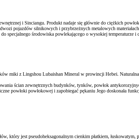
wnętrznej i Sinciangu. Produkt nadaje się głównie do ciężkich powło
odwozi pojazdów silnikowych i przybrzeżnych metalowych materiałac
do specjalnego środowiska powlekającego o wysokiej temperaturze i c
ków miki z Lingshou Lubaishan Mineral w prowincji Hebei. Naturalna
lowania ścian zewnętrznych budynków, tynków, powłok antykorozyjny
aniczne powłoki powłokowej i zapobiegać pękaniu Jego doskonała fu
ałów, który jest pseudoheksagonalnym cienkim płatkiem, łuskowatym,