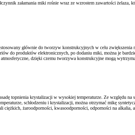
ółczynnik załamania miki rośnie wraz ze wzrostem zawartości żelaza, 
 stosowany głównie do tworzyw konstrukcyjnych w celu zwiększenia mo
oriów do produktów elektronicznych, po dodaniu miki, można je bardz
atmosferyczne, dzięki czemu tworzywa konstrukcyjne mogą wytrzymać
adę topnienia krystalizacji w wysokiej temperaturze. Ze względu na s
temperaturze, schłodzeniu i krystalizacji, można otrzymać mikę syntetyc
ali ciężkich, żaroodporności, kwasoodporności, odporności na alkalia, 