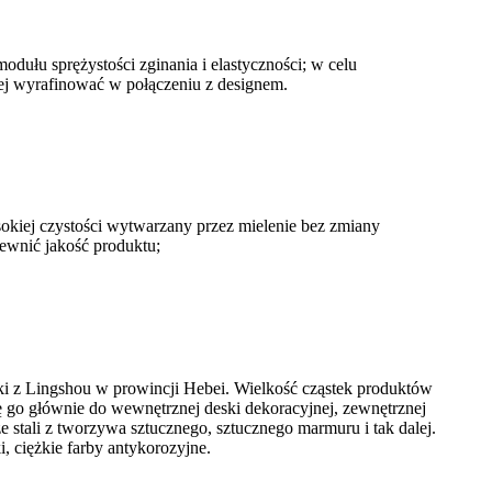
dułu sprężystości zginania i elastyczności; w celu
iej wyrafinować w połączeniu z designem.
sokiej czystości wytwarzany przez mielenie bez zmiany
pewnić jakość produktu;
ki z Lingshou w prowincji Hebei. Wielkość cząstek produktów
ię go głównie do wewnętrznej deski dekoracyjnej, zewnętrznej
 stali z tworzywa sztucznego, sztucznego marmuru i tak dalej.
, ciężkie farby antykorozyjne.