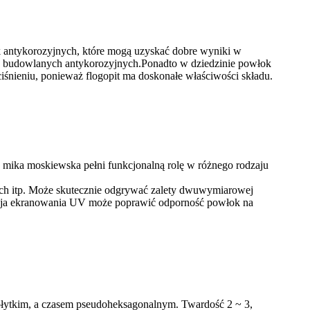
k antykorozyjnych, które mogą uzyskać dobre wyniki w
h budowlanych antykorozyjnych.Ponadto w dziedzinie powłok
iśnieniu, ponieważ flogopit ma doskonałe właściwości składu.
 mika moskiewska pełni funkcjonalną rolę w różnego rodzaju
ch itp. Może skutecznie odgrywać zalety dwuwymiarowej
nkcja ekranowania UV może poprawić odporność powłok na
 płytkim, a czasem pseudoheksagonalnym. Twardość 2 ~ 3,