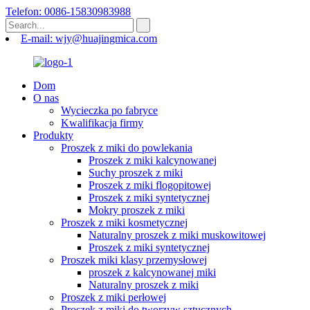
Telefon: 0086-15830983988
E-mail: wjy@huajingmica.com
Dom
O nas
Wycieczka po fabryce
Kwalifikacja firmy
Produkty
Proszek z miki do powlekania
Proszek z miki kalcynowanej
Suchy proszek z miki
Proszek z miki flogopitowej
Proszek z miki syntetycznej
Mokry proszek z miki
Proszek z miki kosmetycznej
Naturalny proszek z miki muskowitowej
Proszek z miki syntetycznej
Proszek miki klasy przemysłowej
proszek z kalcynowanej miki
Naturalny proszek z miki
Proszek z miki perłowej
Proszek z miki do tworzyw sztucznych