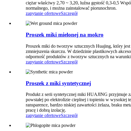
ciężar właściwy 2,70 ~ 3,20, luźna gęstość 0,3-0,5 Wsp
normalnego, i można zainstalować piorunochron.
zapytanie ofertowe
Szczegół
Proszek miki mielonej na mokro
Proszek miki do tworzyw sztucznych Huajing, który jest
zmniejszenia skurczu. W dziedzinie plastikowych akces
odporność produktów z tworzyw sztucznych na warunki 
zapytanie ofertowe
Szczegół
Proszek z miki syntetycznej
Produkt z serii syntetycznej miki HUAJING przyjmuje zas
powstałej po elektrolizie cieplnej i topieniu w wysokiej 
ransparence, bardzo niskiej zawartości żelaza, braku met
pracę i dobrą izolację.
zapytanie ofertowe
Szczegół