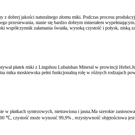
 dobrej jakości naturalnego złomu miki. Podczas procesu produkcyj
jszego przesiewania, stanie się bardzo dobrym minerałem wypełniający
oki współczynnik załamania światła, wysoką czystość i połysk, niską z
ywał płatek miki z Lingshou Lubaishan Mineral w prowincji Hebei.Je
lna mika moskiewska pełni funkcjonalną rolę w różnych rodzajach pow
e w płatkach syntezowych, nietrawiona i jasna.Ma szerokie zastosowa
00 ℃, czystość może wynosić 99,9% , rezystywność objętościowa jest 