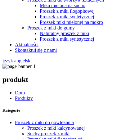
Mika mielona na sucho
Proszek z miki flogopitowej
Proszek z miki syntetycznej
Proszek miki mielonej na mokro
Proszek z miki do gumy
Naturalny proszek z miki
Proszek z miki syntetycznej
Aktualności
Skontaktuj się z nami
język angielski
produkt
Dom
Produkty
Kategorie
Proszek z miki do powlekania
Proszek z miki kalcynowanej
Suchy proszek z miki