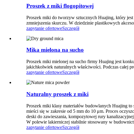
Proszek z miki flogopitowej
Proszek miki do tworzyw sztucznych Huajing, który jest
zmniejszenia skurczu. W dziedzinie plastikowych akces
zapytanie ofertowe
Szczegół
Mika mielona na sucho
Proszek miki mielonej na sucho firmy Huajing jest konk
jakichkolwiek naturalnych właściwości. Podczas całej p
zapytanie ofertowe
Szczegół
Naturalny proszek z miki
Proszek miki klasy materiałów budowlanych Huajing to 
mieści się w zakresie od 5 mm do 10 μm. Proces oczyszcz
deski do zawieszania, kompozytowej rury kanalizacyjnej
W polewie lakierniczej stabilnie stosowany w budownictw
zapytanie ofertowe
Szczegół