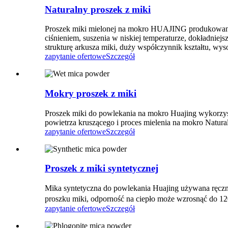
Naturalny proszek z miki
Proszek miki mielonej na mokro HUAJING produkowany z
ciśnieniem, suszenia w niskiej temperaturze, dokładnie
strukturę arkusza miki, duży współczynnik kształtu, wys
zapytanie ofertowe
Szczegół
Mokry proszek z miki
Proszek miki do powlekania na mokro Huajing wykorzyst
powietrza kruszącego i proces mielenia na mokro Natura
zapytanie ofertowe
Szczegół
Proszek z miki syntetycznej
Mika syntetyczna do powlekania Huajing używana ręczni
proszku miki, odporność na ciepło może wzrosnąć do 12
zapytanie ofertowe
Szczegół