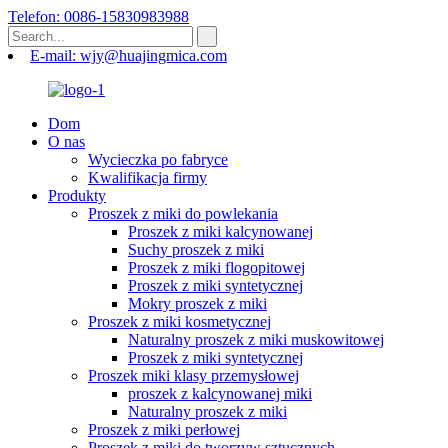
Telefon: 0086-15830983988
E-mail: wjy@huajingmica.com
Dom
O nas
Wycieczka po fabryce
Kwalifikacja firmy
Produkty
Proszek z miki do powlekania
Proszek z miki kalcynowanej
Suchy proszek z miki
Proszek z miki flogopitowej
Proszek z miki syntetycznej
Mokry proszek z miki
Proszek z miki kosmetycznej
Naturalny proszek z miki muskowitowej
Proszek z miki syntetycznej
Proszek miki klasy przemysłowej
proszek z kalcynowanej miki
Naturalny proszek z miki
Proszek z miki perłowej
Proszek z miki do tworzyw sztucznych