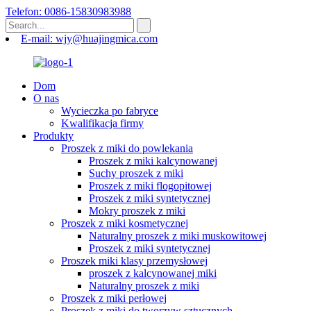
Telefon: 0086-15830983988
E-mail: wjy@huajingmica.com
Dom
O nas
Wycieczka po fabryce
Kwalifikacja firmy
Produkty
Proszek z miki do powlekania
Proszek z miki kalcynowanej
Suchy proszek z miki
Proszek z miki flogopitowej
Proszek z miki syntetycznej
Mokry proszek z miki
Proszek z miki kosmetycznej
Naturalny proszek z miki muskowitowej
Proszek z miki syntetycznej
Proszek miki klasy przemysłowej
proszek z kalcynowanej miki
Naturalny proszek z miki
Proszek z miki perłowej
Proszek z miki do tworzyw sztucznych